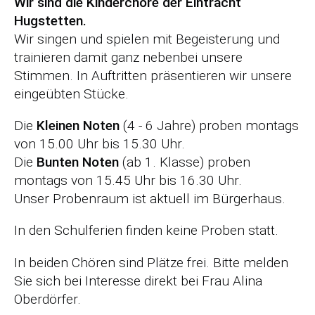
r
Wir sind die Kinderchöre der Eintracht
s
Hugstetten.
p
Wir singen und spielen mit Begeisterung und
r
trainieren damit ganz nebenbei unsere
i
Stimmen. In Auftritten präsentieren wir unsere
n
eingeübten Stücke.
g
Die
Kleinen Noten
(4 - 6 Jahre) proben montags
e
von 15.00 Uhr bis 15.30 Uhr.
n
Die
Bunten Noten
(ab 1. Klasse) proben
montags von 15.45 Uhr bis 16.30 Uhr.
Unser Probenraum ist aktuell im Bürgerhaus.
In den Schulferien finden keine Proben statt.
In beiden Chören sind Plätze frei. Bitte melden
Sie sich bei Interesse direkt bei Frau Alina
Oberdörfer.