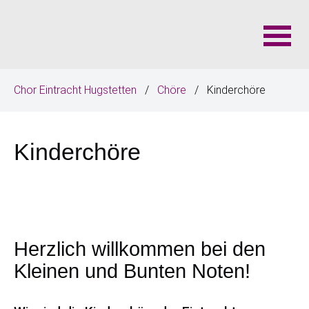
N
Chor Eintracht Hugstetten
Chöre
Kinderchöre
a
v
i
Kinderchöre
g
a
t
i
o
n
Herzlich willkommen bei den
ü
Kleinen und Bunten Noten!
b
e