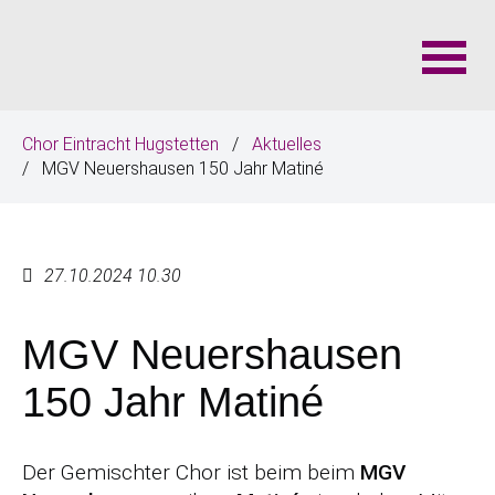
N
Chor Eintracht Hugstetten
Aktuelles
a
MGV Neuershausen 150 Jahr Matiné
v
i
g
a
27.10.2024 10.30
t
i
MGV Neuershausen
o
n
150 Jahr Matiné
ü
b
e
Der Gemischter Chor ist beim beim
MGV