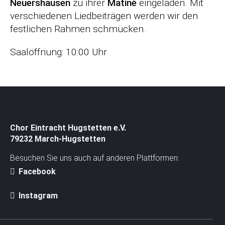
r
Neuershausen
zu ihrer
Matiné
eingeladen. Mit
s
verschiedenen Liedbeiträgen werden wir den
p
festlichen Rahmen schmücken.
r
Saalöffnung: 10:00 Uhr
i
n
g
e
n
Chor Eintracht Hugstetten e.V.
79232 March-Hugstetten
Besuchen Sie uns auch auf anderen Plattformen:
Facebook
Instagram