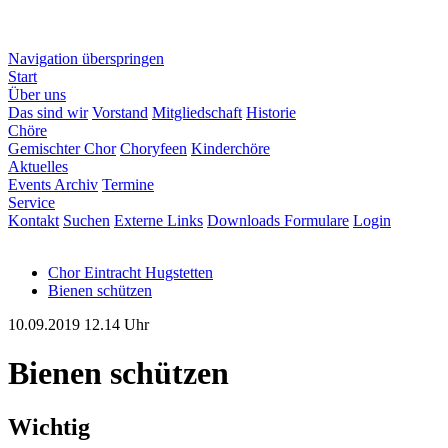
Navigation überspringen
Start
Über uns
Das sind wir
Vorstand
Mitgliedschaft
Historie
Chöre
Gemischter Chor
Choryfeen
Kinderchöre
Aktuelles
Events Archiv
Termine
Service
Kontakt
Suchen
Externe Links
Downloads Formulare
Login
Chor Eintracht Hugstetten
Bienen schützen
10.09.2019 12.14
Uhr
Bienen schützen
Wichtig